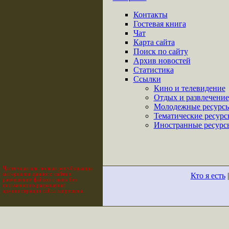
Контакты
Гостевая книга
Чат
Карта сайта
Поиск по сайту
Архив новостей
Статистика
Ссылки
Кино и телевидение
Отдых и развлечение
Молодежные ресурс
Тематические ресурс
Иностранные ресурс
Частичная или полная републикация
материалов данного сайта и
Кто я есть
размещение файлов с него без
письменного разрешения
администрации сайта запрещена.