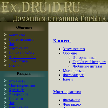
Общение
Контакты
Гостевая книга
Кто я есть
Чат
Карта сайта
Зачем все это
Поиск по сайту
Обо мне
Архив новостей
История ника
Статистика
ГорЫн vs. Интернет
Ссылки
Любимые цитаты
Мои проекты
Разделы
Фотогалереи
Блоги
Кто я есть
Мое творчество
Креатифф
Мое творчество
Интересное
Гостевая
Фан-фики
Чат
Фан-видео
Карта сайта