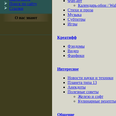
Фан-арт
Поиск по сайту
Календарь-обои / Wall
Ссылки
Стихи и проза
Музыка
О нас знают
Субтитры
Игры
Креатифф
Фэндомы
Видео
Фанфики
Интересное
Новости науки и техники
Планета типа 13
Анекдоты
Полезные советы
Железо и софт
Кулинарные рецепты
Общение